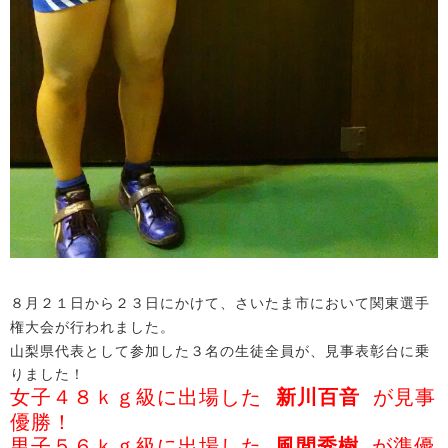
８月２１日から２３日にかけて、さいたま市において関東選手
権大会が行われました。
山梨県代表として参加した３名の生徒全員が、見事表彰台に乗
りました！
女子４８ｋｇ級に出場した
新川
が見事
百音
優勝！
男子５６ｋｇ級に出場した
風間秀樹
が準優