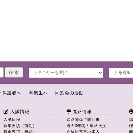
･保護者へ
卒業生へ
同窓会の活動
入試情報
進路情報
入試日程
進路関係年間行事
募集要項（前期）
過去3年間の進路状況
募集要項（後期）
進路指導室の案内