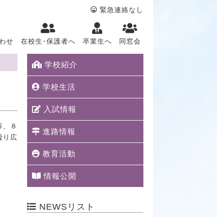
緊急連絡なし
わせ
在校生･保護者へ
卒業生へ
同窓会
学校紹介
学校生活
入試情報
等、８
進路情報
繰り広
教育活動
情報公開
NEWSリスト