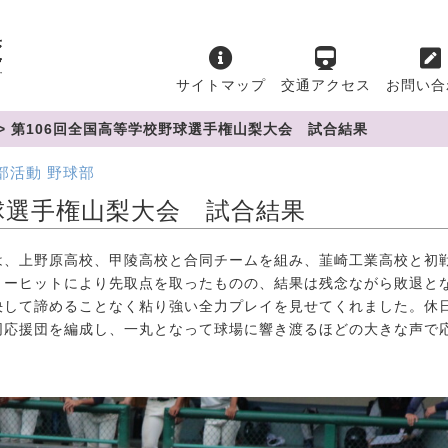
サイトマップ
交通アクセス
お問い合
>
第106回全国高等学校野球選手権山梨大会 試合結果
部活動
野球部
球選手権山梨大会 試合結果
、上野原高校、甲陵高校と合同チームを組み、韮崎工業高校と初
リーヒットにより先取点を取ったものの、結果は残念ながら敗退と
決して諦めることなく粘り強い全力プレイを見せてくれました。休
同応援団を編成し、一丸となって球場に響き渡るほどの大きな声で