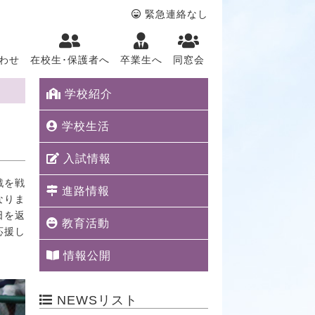
緊急連絡なし
わせ
在校生･保護者へ
卒業生へ
同窓会
学校紹介
学校生活
入試情報
戦を戦
進路情報
なりま
日を返
教育活動
応援し
情報公開
NEWSリスト