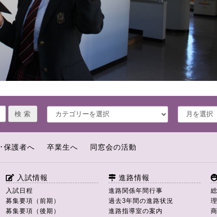
･保護者へ
卒業生へ
同窓会の活動
入試情報
進路情報
入試日程
進路関係年間行事
募集要項（前期）
過去3年間の進路状況
募集要項（後期）
進路指導室の案内