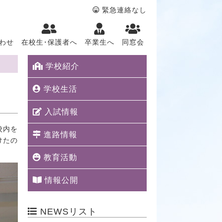
緊急連絡なし
わせ
在校生･保護者へ
卒業生へ
同窓会
学校紹介
学校生活
入試情報
校内を
進路情報
けたの
教育活動
情報公開
NEWSリスト