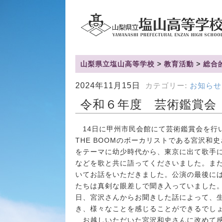
山梨県立塩山高等学校
>
教育活動
>
総合
2024年11月15日
カテゴリー:
お知らせ
令和６年度 芸術鑑賞
14日に甲州市民会館にて芸術鑑賞会を行
THE BOOMのボーカリストである宮沢
をテーマに幼少時代から、東京に出て歌手
などを歌と共に語ってくださいました。ま
いてお話をいただきました。公演の最後に
たちは真剣な眼差しで聞き入っていました
日、宮沢さんからお聞きした話によって、
き、様々なことを感じることができるでし
お越しいただいた宮沢和史さんに改めて感