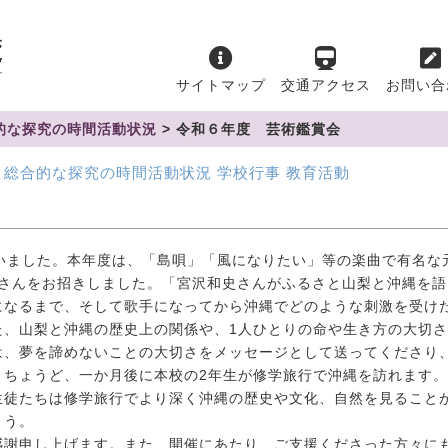
サイトマップ
交通アクセス
お問い合
的な探究の時間活動状況
>
令和６年度 芸術鑑賞会
総合的な探究の時間活動状況
学校行事
教育活動
会
いました。本年度は、「島唄」「風になりたい」等の楽曲で有名な
和史さんをお招きしました。「宮沢和史さんがふるさと山梨と沖縄を
になるまで、そして歌手になってから沖縄でどのような刺激を受け
た、山梨と沖縄の歴史上の関係や、1人ひとりの命や生き方の大切
は、夢を諦めないことの大切さをメッセージとして送ってくださり
。ちょうど、一か月後に本校の2年生が修学旅行で沖縄を訪れます
生徒たちは修学旅行でより深く沖縄の歴史や文化、自然を見ること
ょう。
謝申し上げます。また、開催にあたり、ご支援くださった方々に