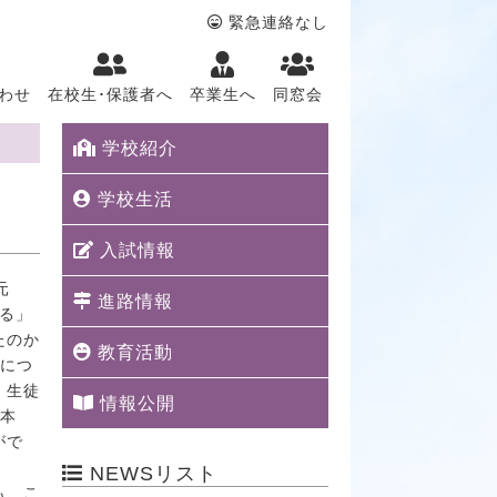
緊急連絡なし
わせ
在校生･保護者へ
卒業生へ
同窓会
学校紹介
学校生活
入試情報
元
進路情報
語る」
たのか
教育活動
さにつ
、生徒
情報公開
。本
がで
NEWSリスト
も、こ