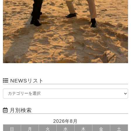
NEWSリスト
月別検索
2026年8月
日
月
火
水
木
金
土