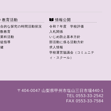
教育活動
情報公開
総合的な探究の時間活動状況
令和７年度 学校評価
理数教育
入札関係
商業科活動
いじめ防止基本方針
生徒指導
部活動に係る活動方針
保健
求人情報
学校運営協議会（コミュニテ
ィ・スクール）
〒404-0047 山梨県甲州市塩山三日市場440-1
TEL 0553-33-2542
FAX 0553-33-7584