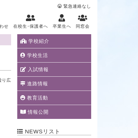
緊急連絡なし
わせ
在校生･保護者へ
卒業生へ
同窓会
学校紹介
学校生活
入試情報
繰り広
進路情報
教育活動
情報公開
NEWSリスト