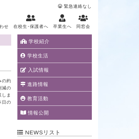
緊急連絡なし
わせ
在校生･保護者へ
卒業生へ
同窓会
学校紹介
学校生活
入試情報
みの約
進路情報
削減の
収しま
教育活動
本日の
情報公開
NEWSリスト