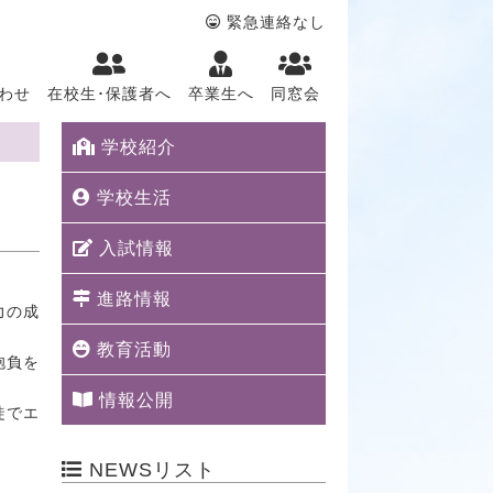
緊急連絡なし
わせ
在校生･保護者へ
卒業生へ
同窓会
学校紹介
学校生活
入試情報
進路情報
力の成
教育活動
抱負を
情報公開
徒でエ
NEWSリスト