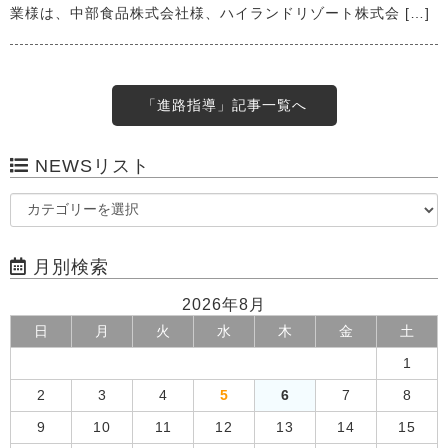
業様は、中部食品株式会社様、ハイランドリゾート株式会 […]
「進路指導」記事一覧へ
NEWSリスト
月別検索
2026年8月
日
月
火
水
木
金
土
1
2
3
4
5
6
7
8
9
10
11
12
13
14
15