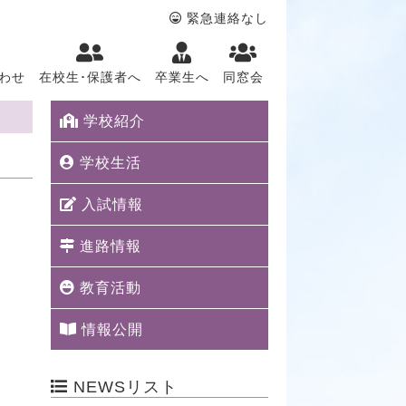
緊急連絡なし
わせ
在校生･保護者へ
卒業生へ
同窓会
学校紹介
学校生活
入試情報
進路情報
教育活動
情報公開
NEWSリスト