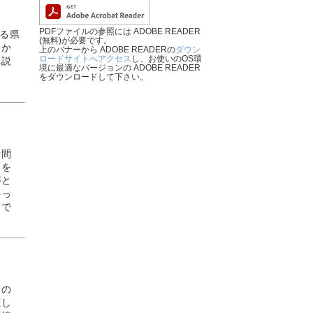
PDFファイルの参照には ADOBE READER
れる県
(無料)が必要です。
点か
上のバナーから ADOBE READERの
ダウン
ロードサイトへアクセス
し、お使いのOS環
れ説
境に最適なバージョンの ADOBE READER
をダウンロードして下さい。
時間
会を
がと
かっ
修で
習の
聴し