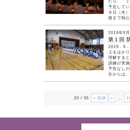
たり、「ミ
予定してい
８日（水）
後まで熱心
2019年9
第１回 
2019．
上をはかり
理解すると
訓練が実施
予告なしの
生からは、避
« 先頭
«
1
20 / 35
...