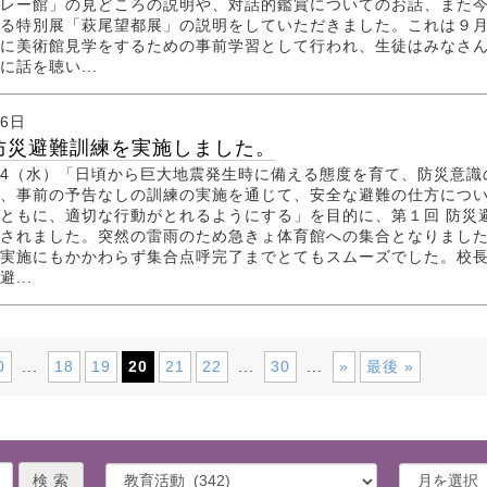
レー館」の見どころの説明や、対話的鑑賞についてのお話、また
る特別展「萩尾望都展」の説明をしていただきました。これは９
に美術館見学をするための事前学習として行われ、生徒はみなさ
に話を聴い...
月6日
防災避難訓練を実施しました。
9．4（水）「日頃から巨大地震発生時に備える態度を育て、防災意識
、事前の予告なしの訓練の実施を通じて、安全な避難の仕方につ
ともに、適切な行動がとれるようにする」を目的に、第１回 防災
されました。突然の雷雨のため急きょ体育館への集合となりまし
実施にもかかわらず集合点呼完了までとてもスムーズでした。校
...
0
18
19
20
21
22
30
»
最後 »
...
...
...