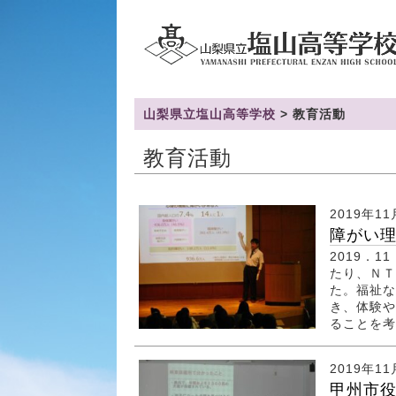
山梨県立塩山高等学校
>
教育活動
教育活動
2019年11
障がい
2019．
たり、ＮＴ
た。福祉な
き、体験や
ることを考えまし
2019年1
甲州市