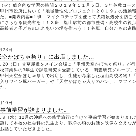
11.5（火）総合的な学習の時間２０１９年１１月５日、３年英数コー
甲州市役所において「地域活性化プロジェクト２０１９」の活動
た。■発表内容■１班 マイクロチップを使って犬猫殺処分を防ご
にさらなる観光客を！！３班 塩山駅前の都市整備～高校生の視
高齢者と子どものふれあいの場を作ろう！！各班、自分たちの進
月23日
天空かぼちゃ祭り」に出店しました...
10．20（日）甘草屋敷をメイン会場に「甲州天空かぼちゃ祭り」が
校商業科の3年生で課題研究を受講している「調査研究グループ」
甲州天空かぼちゃ祭りで出店し、生徒が考案した塩山高校名物！
入りワイン豚バーガー」や「天空かぼちゃ入りのパン」、マフィ
た。
月10日
行事前学習が始まりました。
10．9（水）12月の沖縄への修学旅行に向けて事前学習が始まりまし
題して本校の社会科の先生より、戦争の頃のお話を映像を交えな
くお話していただきました。