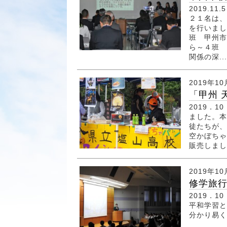
2019.
２１名は、
を行いまし
班 甲州市
ら～４班 
関係の深...
2019年10
「甲州 
2019．
ました。本
徒たちが、
空かぼちゃ
販売しまし
2019年10
修学旅
2019．
平和学習と
分かり易