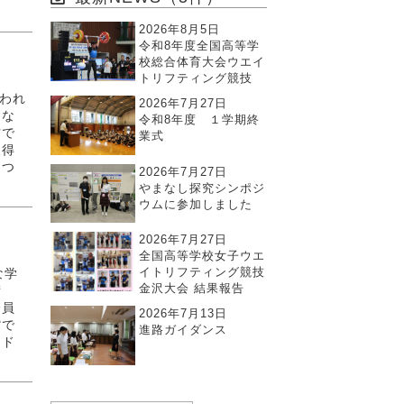
2026年8月5日
令和8年度全国高等学
校総合体育大会ウエイ
トリフティング競技
われ
2026年7月27日
モな
令和8年度 １学期終
方で
業式
取得
につ
2026年7月27日
やまなし探究シンポジ
ウムに参加しました
2026年7月27日
全国高等学校女子ウエ
イトリフティング競技
な学
金沢大会 結果報告
術
全員
2026年7月13日
館で
進路ガイダンス
アド