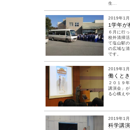
生...
2019年1
1学年が
６月に行っ
校外清掃活
て塩山駅の
の広域な清
です。
2019年1
働くとき
２０１９年
講演会」が
る心構え
2019年1
科学講