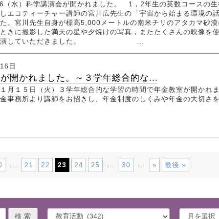
1．16（水）科学講演会が開かれました。 1，2年生の英数コースの生
しエコティーチャー講師の宮川広先生の「宇宙から始まる環境の
た。宮川先生自身が標高5,000メートルの南米チリのアタカマ砂漠
ときに撮影した満天の星や夕焼けの写真，またたくさんの映像を
講演していただきました。 ...
月16日
が開かれました。～３学年総合的な...
１月１５日（火）３学年総合的な学習の時間で年金教室が開かれ
金事務所より講師をお招きし、年金制度のしくみや年金の大切さ
0
21
22
23
24
25
30
»
最後 »
...
...
...