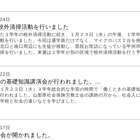
月24日
校外清掃活動を行いました
た３学年の校外清掃活動に続き、１月２３日（水）の午後、１学
動を行いました。今回は通学路だけでなく、マイクロバス２台を
北口と南口周辺にも生徒が移動し、普段お世話になっている甲州
掃を行いました。来週は２学年が別の区域で校外清掃活動を行う
月22日
の基礎知識講演会が行われました。...
１月２２日（火）３学年総合的な学習の時間で「働くときの基礎
行われました。山梨県社会保険労務士会の講師の方から、社会人
や学校と社会の違いなどを学びました。
月17日
演会が開かれました。