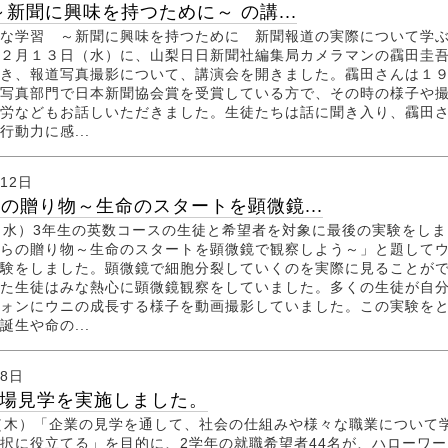
～新聞に興味を持つために～ の講...
な学習 ～新聞に興味を持つために 新聞報道の実際について学
２月１３日（水）に、山梨日日新聞社編集局カメラマンの靍田圭
き、報道写真撮影について、講演会を開きました。靍田さんは１
写真部門で日本新聞協会賞を受賞している方で、その時の様子や
労などもお話しいただきました。生徒たちは話に聞き入り、靍田
行動力に感...
月12日
の贈り物～生命のスタートを顕微鏡...
水）3年生の英数コースの生徒と希望者を対象に最後の実験をしま
らの贈り物～生命のスタートを顕微鏡で観察しよう～」と題して
験をしました。顕微鏡で細胞分裂していくのを実際に見ることが
た生徒はみな熱心に顕微鏡観察をしていました。多くの生徒が自
ォンにウニの成長する様子を動画撮影していました。この実験を
誕生や命の...
月8日
職場見学を実施しました。
2.7（木）「企業の見学を通して、社会の仕組みや様々な職業について
択に役立てる」を目的に、2学年の就職希望者44名が、ハローワー