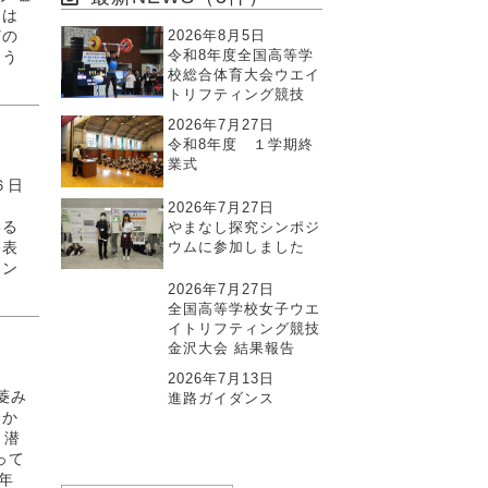
らは
2026年8月5日
どの
令和8年度全国高等学
るう
校総合体育大会ウエイ
トリフティング競技
2026年7月27日
令和8年度 １学期終
業式
６日
し
2026年7月27日
やまなし探究シンポジ
いる
ウムに参加しました
発表
イン
2026年7月27日
全国高等学校女子ウエ
イトリフティング競技
金沢大会 結果報告
2026年7月13日
菱み
進路ガイダンス
分か
，潜
って
年