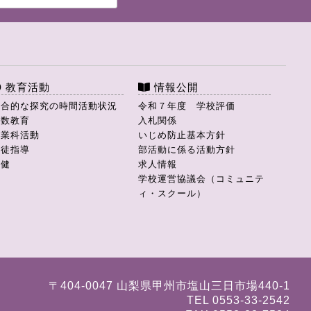
教育活動
情報公開
総合的な探究の時間活動状況
令和７年度 学校評価
理数教育
入札関係
商業科活動
いじめ防止基本方針
生徒指導
部活動に係る活動方針
保健
求人情報
学校運営協議会（コミュニテ
ィ・スクール）
〒404-0047 山梨県甲州市塩山三日市場440-1
TEL 0553-33-2542