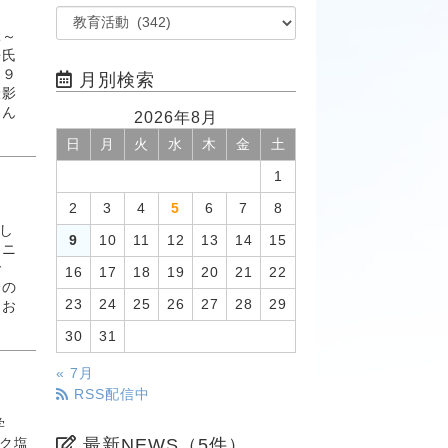
ぶ～
吾氏
９９
月別検索
撮影
さん
2026年8月
日
月
火
水
木
金
土
1
2
3
4
5
6
7
8
し
9
10
11
12
13
14
15
ウニ
で
16
17
18
19
20
21
22
分の
23
24
25
26
27
28
29
とお
30
31
« 7月
RSS配信中
学
最新NEWS（5件）
ク塩