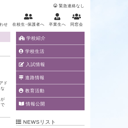
緊急連絡なし
わせ
在校生･保護者へ
卒業生へ
同窓会
学校紹介
学校生活
入試情報
進路情報
アド
てな
教育活動
こ
生が
情報公開
ィで
NEWSリスト