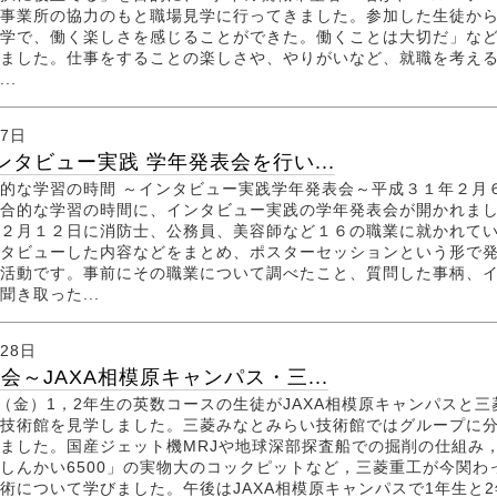
事業所の協力のもと職場見学に行ってきました。参加した生徒か
学で、働く楽しさを感じることができた。働くことは大切だ」な
ました。仕事をすることの楽しさや、やりがいなど、就職を考え
..
月7日
ンタビュー実践 学年発表会を行い...
的な学習の時間 ～インタビュー実践学年発表会～平成３１年２月
合的な学習の時間に、インタビュー実践の学年発表会が開かれま
２月１２日に消防士、公務員、美容師など１６の職業に就かれて
タビューした内容などをまとめ、ポスターセッションという形で
活動です。事前にその職業について調べたこと、質問した事柄、
聞き取った...
月28日
会～JAXA相模原キャンパス・三...
（金）1，2年生の英数コースの生徒がJAXA相模原キャンパスと三
技術館を見学しました。三菱みなとみらい技術館ではグループに
ました。国産ジェット機MRJや地球深部探査船での掘削の仕組み
しんかい6500」の実物大のコックピットなど，三菱重工が今関わ
術について学びました。午後はJAXA相模原キャンパスで1年生と2