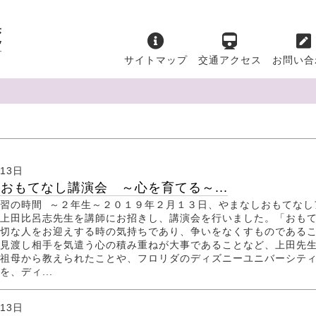
サイトマップ
交通アクセス
お問い合
月13日
おもてなし講演会 ～心を育てる～...
習の時間 ～２年生～２０１９年２月１３日、やまなしおもてなし
上田比呂志先生を講師にお招きし、講演会を行いました。「おも
切な人をお迎えする時の気持ちであり、争いをなくすものである
見渡し相手を気遣う心の積み重ねが大事であることなど、上田先
祖母から教えられたことや、フロリダのディズニーユニバーシテ
、ディ...
月13日