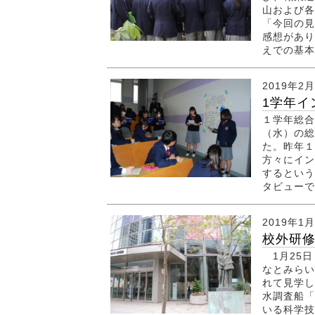
山および各
「今回の見
感想があり
えでの基本.
2019年2
1学年イ
１学年総合
（水）の総
た。昨年１
方々にイン
するという
タビューで
2019年1
校外研修
1月25日
なとみらい
れて見学し
水調査船「
いる科学技