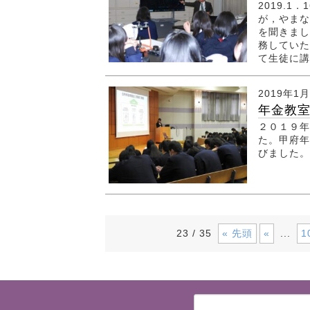
2019.
が，やまな
を聞きまし
務していた
て生徒に
2019年1
年金教室
２０１９年
た。甲府年
びました。
« 先頭
«
1
23 / 35
...