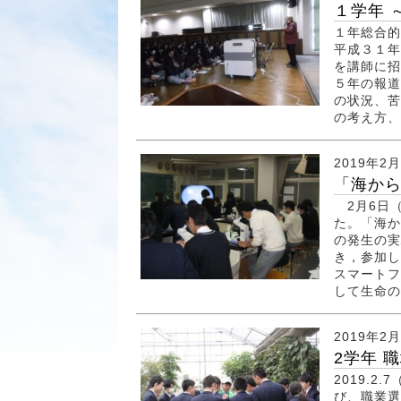
１学年 
１年総合的
平成３１年
を講師に招
５年の報道
の状況、苦
の考え方、
2019年2
「海から
2月6日（
た。「海か
の発生の実
き，参加し
スマートフ
して生命の
2019年2
2学年 
2019.
び、職業選