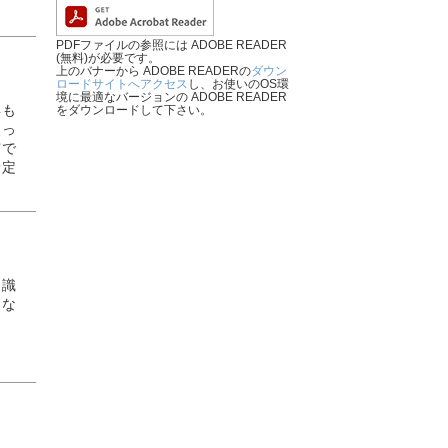
PDFファイルの参照には ADOBE READER
(無料)が必要です。
上のバナーから ADOBE READERの
ダウン
ロードサイトへアクセス
し、お使いのOS環
境に最適なバージョンの ADOBE READER
年も
をダウンロードして下さい。
使っ
市で
予定
知識
にな