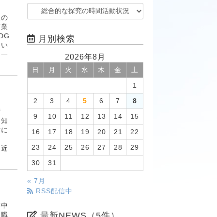
人の
商業
DG
月別検索
うい
に一
2026年8月
日
月
火
水
木
金
土
1
2
3
4
5
6
7
8
術
9
10
11
12
13
14
15
を知
財に
16
17
18
19
20
21
22
23
24
25
26
27
28
29
に近
30
31
« 7月
RSS配信中
業中
最新NEWS（5件）
な職