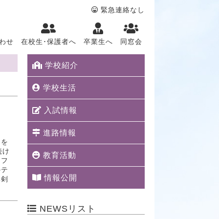
緊急連絡なし
わせ
在校生･保護者へ
卒業生へ
同窓会
学校紹介
学校生活
入試情報
進路情報
」を
続け
教育活動
・フ
のテ
情報公開
真剣
NEWSリスト