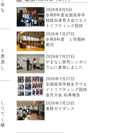
告会
2026年8月5日
にな
令和8年度全国高等学
し
校総合体育大会ウエイ
トリフティング競技
2026年7月27日
令和8年度 １学期終
業式
（１
・恵
2026年7月27日
やまなし探究シンポジ
職員
ウムに参加しました
楽し
2026年7月27日
全国高等学校女子ウエ
イトリフティング競技
金沢大会 結果報告
まし
2026年7月13日
ャリ
進路ガイダンス
して
いく
心構