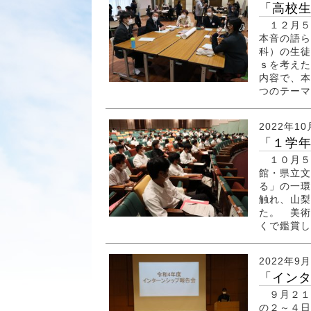
「高校生
１２月５
本音の語ら
科）の生徒
ｓを考えた
内容で、本
つのテーマに
2022年1
「１学年
１０月５
館・県立文
る」の一環
触れ、山梨
た。 美術
くで鑑賞し
2022年9
「インタ
９月２１
の２～４日