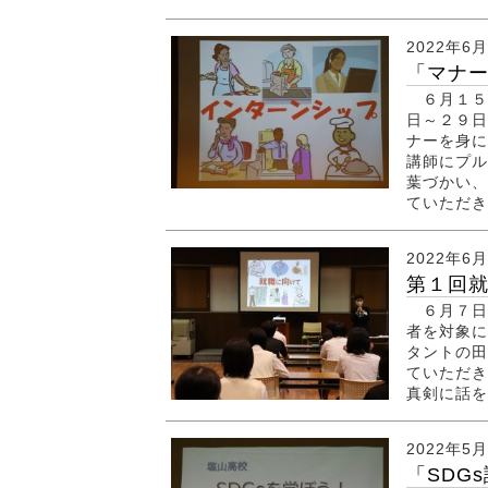
2022年6
「マナー
６月１５
日～２９日
ナーを身に
講師にプル
葉づかい、
ていただき
2022年6
第１回就
６月７日
者を対象に
タントの田
ていただき
真剣に話を
2022年5
「SDG