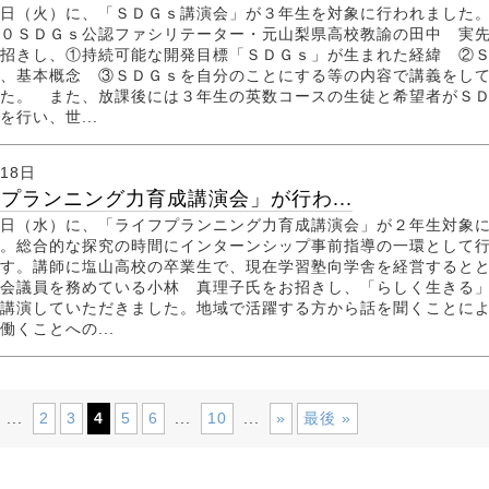
日（火）に、「ＳＤＧｓ講演会」が３年生を対象に行われました
０ＳＤＧｓ公認ファシリテーター・元山梨県高校教諭の田中 実
招きし、①持続可能な開発目標「ＳＤＧｓ」が生まれた経緯 ②
、基本概念 ③ＳＤＧｓを自分のことにする等の内容で講義をし
た。 また、放課後には３年生の英数コースの生徒と希望者がＳ
を行い、世...
月18日
プランニング力育成講演会」が行わ...
日（水）に、「ライフプランニング力育成講演会」が２年生対象
。総合的な探究の時間にインターンシップ事前指導の一環として
す。講師に塩山高校の卒業生で、現在学習塾向学舎を経営すると
会議員を務めている小林 真理子氏をお招きし、「らしく生きる
講演していただきました。地域で活躍する方から話を聞くことに
働くことへの...
2
3
4
5
6
10
»
最後 »
...
...
...