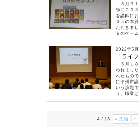
５月３１
師に２０３
を講師にお
Ｇｓの本質
ただきまし
ｓのゲーム
2022年5
「ライフ
５月１８
われました
れたもので
に甲州市議
いう演題で
り、職業と
« 先頭
«
4 / 16