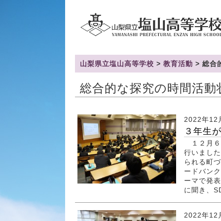
山梨県立塩山高等学校
>
教育活動
>
総合
総合的な探究の時間活動
2022年12
３年生が
１２月６
行いました
られる町づ
ードバンク
ーマで発表
に聞き、SD
2022年1