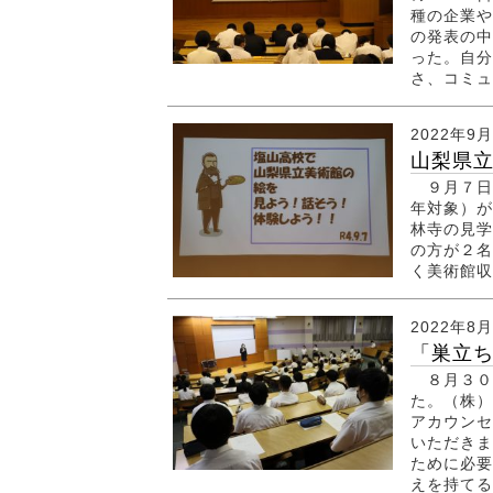
種の企業や
の発表の中
った。自分
さ、コミュ
2022年9
山梨県立
９月７日
年対象）が
林寺の見学
の方が２名
く美術館
2022年8
「巣立ち
８月３０
た。（株）
アカウンセ
いただきま
ために必要
えを持てる