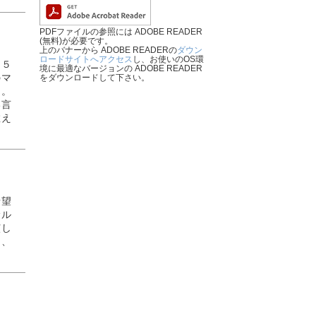
PDFファイルの参照には ADOBE READER
(無料)が必要です。
上のバナーから ADOBE READERの
ダウン
ロードサイトへアクセス
し、お使いのOS環
２５
境に最適なバージョンの ADOBE READER
のマ
をダウンロードして下さい。
た。
い言
教え
希望
サル
演し
ち、