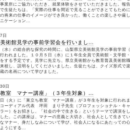
事業所にご協力いただき、就業体験をさせていただきました。報
で生徒たちは、「実際の仕事を間近で見ることができとてもため
の将来の仕事のイメージができ良かった。働くことの楽しさや厳
ニケーション...
月7日
美術館見学の事前学習会を行いまし...
（水）の総合的な探究の時間に、山梨県立美術館見学の事前学習
行われました。１０月５日（水）に１年生全員で美術館・文学館
をする予定です。見学に先立ち、県立美術館から教育普及美術館
来校し、説明をしてくださいました。生徒たちは、クイズ形式で
収蔵の名画について学びました。
月30日
教室 マナー講座」（３年生対象）...
日（火）に「巣立ち教室 マナー講座」が３年生を対象に行われ
コーディアル代表 坪田 まり子先生（プロフェッショナル・キ
ラー）をお招きし、「社会の中で生きる」というテーマで講演を
した。この講座は、マナーの意義と大切さ、社会人として生きて
なマナー、身だしなみについて学び、社会人になるにあたっての
ようにする...