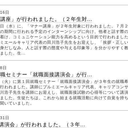
月16日
講座」が行われました。（２年生対...
日（水）に、「マナー講座」が２年生対象に行われました。７月
の期間に行われる予定のインターンシップに向け、他者と話す際
着け、コミュニケーション能力を高めるという目的で行われまし
ミエールキャリア代表の田川浩子先生をお迎えし、「挨拶・正し
身だしなみ、人と話す際の態度や与える印象等」を分かりやすく
ました。生...
月8日
職セミナー「就職面接講演会」が行...
（火）に第１回就職セミナー「就職面接講演会」が３年生の就職
行われました。講師にプルミエールキャリア代表、キャリアコン
川浩子先生を講師にお迎えし、就職面接試験の心得等について講
ました。生徒たちは、これから始まる就職活動に向けて自覚を持
聞いていました。
月31日
s講演会」が行われました。（３年...