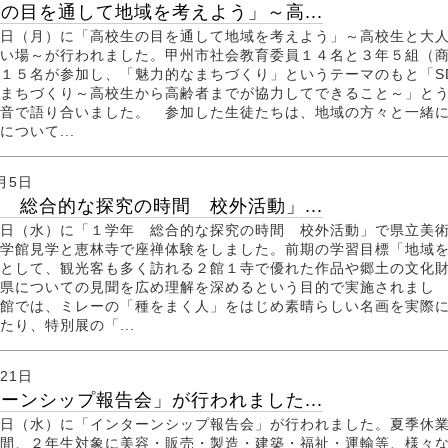
の目を通して地域を考えよう」～高...
日（月）に「高校生の目を通して地域を考えよう」～高校生と大
い場～が行われました。甲州市社会教育委員１４名と３年５組（
１５名が参加し、「魅力的なまちづくり」というテーマのもと「S
まちづくり～高校生から高齢者までが協力してできること～」と
音で語り合いました。 参加した生徒たちは、地域の方々と一緒
ついて...
0月5日
 総合的な探究の時間 校外活動」...
日（水）に「１学年 総合的な探究の時間 校外活動」で県立美
学館見学と恵林寺で座禅体験をしました。前期の学習目標「地域
として、観光客も多く訪れる２館１寺で優れた作品や郷土の文化
県についての見聞を広め理解を深めるという目的で実施されまし
館では、ミレーの「種をまく人」をはじめ素晴らしい名画を実際
たり、特別展の「...
月21日
ーンシップ報告会」が行われました...
日（水）に「インターンシップ報告会」が行われました。夏季休
間、２年生対象に美容・販売・製造・建築・福祉・運輸等、様々