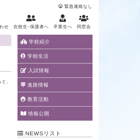
緊急連絡なし
わせ
在校生･保護者へ
卒業生へ
同窓会
学校紹介
学校生活
入試情報
もと、
進路情報
教育活動
情報公開
NEWSリスト