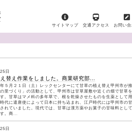
サイトマップ
交通アクセス
お問い合
月25日
え替え作業をしました。商業研究部...
年５月２１日（土）レックセンターにて甘草の植え替え甲州市が
の里づくり」の活動として、甲州市は甘草屋敷や近くの畑で甘草
す。甘草はマメ科の多年草で、根を乾燥させたものを生薬として
時代に遣唐使によって日本に持ち込まれ、江戸時代には甲州市の
されていました。現代では、甘草は漢方薬やお菓子の甘味料とし
。商...
月25日