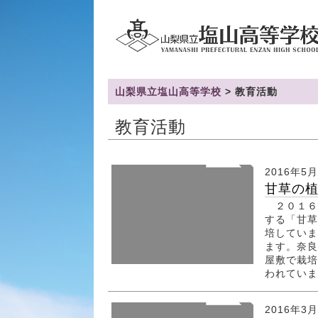
山梨県立塩山高等学校
>
教育活動
教育活動
2016年5
甘草の植
２０１６
する「甘草
培していま
ます。奈良
屋敷で栽培
われています
2016年3