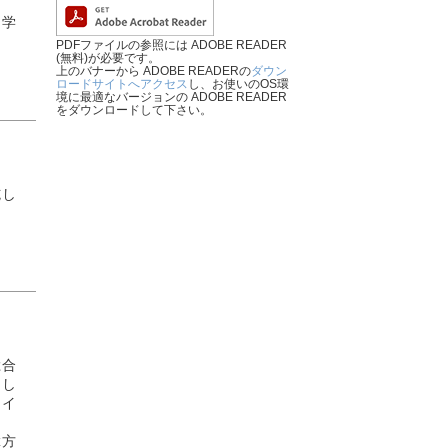
。学
PDFファイルの参照には ADOBE READER
(無料)が必要です。
上のバナーから ADOBE READERの
ダウン
ロードサイトへアクセス
し、お使いのOS環
境に最適なバージョンの ADOBE READER
をダウンロードして下さい。
施し
総合
をし
ワイ
こ
輩方