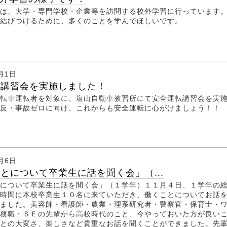
は、大学・専門学校・企業等を訪問する校外学習に行っています
を結びつけるために、多くのことを学んでほしいです。
2月1日
転講習会を実施しました！
転車運転者を対象に、塩山自動車教習所にて安全運転講習会を実
反・事故ゼロに向け、これからも安全運転に心がけましょう！！
1月6日
とについて卒業生に話を聞く会」（...
について卒業生に話を聞く会」（１学年）１１月４日、１学年の
時間に本校卒業生１０名に来ていただき、働くことについてお話
ました。美容師・看護師・農業・理系研究者・警察官・保育士・
務職・ＳＥの先輩から高校時代のこと、今やっておいた方が良い
との大変さ、楽しさなど貴重なお話を聞くことができました。先