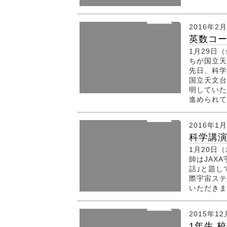
2016年2
英数コ
1月29日
ちが国立天
先日、科学
国立天文台
明していた
進められて.
2016年1
科学講
1月20日
師はJAX
話｣と題し
際宇宙ステ
いただきま
2015年12
1年生 