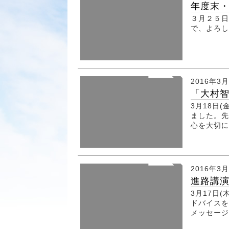
年度末
３月２５日
で、よろ
2016年3
「大村智
3月18日
ました。先
心を大切
2016年3
進路講演
3月17日
ドバイスを
メッセー