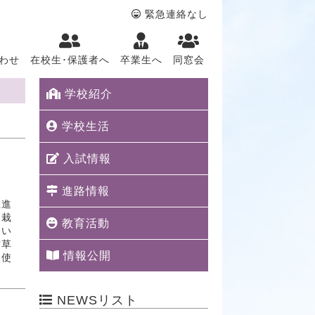
緊急連絡なし
わせ
在校生･保護者へ
卒業生へ
同窓会
学校紹介
学校生活
入試情報
進路情報
推進
を栽
教育活動
用い
甘草
情報公開
て使
NEWSリスト