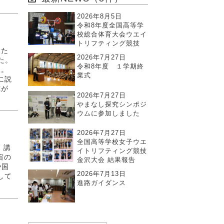
2026年8月5日
令和8年度全国高等学
校総合体育大会ウエイ
トリフティング競技
徒た
2026年7月27日
た。
令和8年度 １学期終
た。
業式
に説
究が
2026年7月27日
やまなし探究シンポジ
ウムに参加しました
2026年7月27日
全国高等学校女子ウエ
 講
イトリフティング競技
宙の
金沢大会 結果報告
や国
2026年7月13日
して
進路ガイダンス