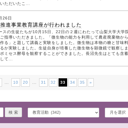
いただいたこ...
月26日
育推進事業教育講座が行われました
ースの生徒たちが10月15日、22日の２週にわたって山梨大学大学
ご指導いただきました。「微生物の能力を利用して農産廃棄物か
作る」と題して講義と実験をしました。微生物は本物の糖と甘味
るか実験しました。生徒自身が培養した微生物を顕微鏡で観察し
ポミセス酵母を観察することができました。長沼先生はとても含
て...
«
10
20
31
32
33
34
35
»
...
...