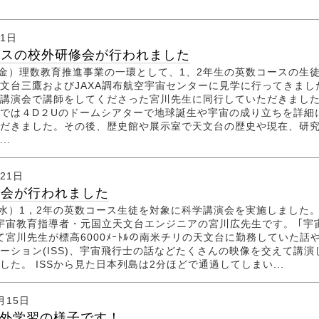
月1日
ースの校外研修会が行われました
（金）理数教育推進事業の一環として、1、2年生の英数コースの生
文台三鷹およびJAXA調布航空宇宙センターに見学に行ってきまし
講演会で講師をしてくださった宮川先生に同行していただきまし
では４D２Uのドームシアターで地球誕生や宇宙の成り立ちを詳細
だきました。その後、歴史館や展示室で天文台の歴史や現在、研
..
月21日
演会が行われました
（水）1，2年の英数コース生徒を対象に科学講演会を実施しました。
A宇宙教育指導者・元国立天文台エンジニアの宮川広先生です。 ｢宇
て宮川先生が標高6000ﾒｰﾄﾙの南米チリの天文台に勤務していた話
ーション(ISS)、宇宙飛行士の話などたくさんの映像を交えて講演
した。 ISSから見た日本列島は2分ほどで通過してしまい...
月15日
校外学習の様子です！