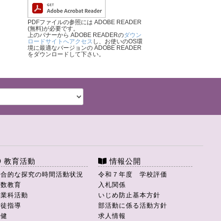
PDFファイルの参照には ADOBE READER
(無料)が必要です。
上のバナーから ADOBE READERの
ダウン
ロードサイトへアクセス
し、お使いのOS環
境に最適なバージョンの ADOBE READER
をダウンロードして下さい。
教育活動
情報公開
総合的な探究の時間活動状況
令和７年度 学校評価
理数教育
入札関係
商業科活動
いじめ防止基本方針
生徒指導
部活動に係る活動方針
保健
求人情報