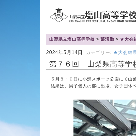
山梨県立塩山高等学校
>
部活動
>
★大会
2024年5月14日
カテゴリー:
★大会結
第７６回 山梨県高等学
５月８・９日に小瀬スポーツ公園にて山梨
結果は、男子個人の部に出場、女子団体ベ