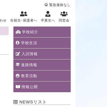
緊急連絡なし
わせ
在校生･保護者へ
卒業生へ
同窓会
学校紹介
学校生活
入試情報
進路情報
教育活動
情報公開
NEWSリスト