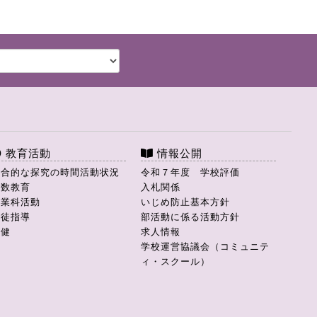
教育活動
情報公開
総合的な探究の時間活動状況
令和７年度 学校評価
理数教育
入札関係
商業科活動
いじめ防止基本方針
生徒指導
部活動に係る活動方針
保健
求人情報
学校運営協議会（コミュニテ
ィ・スクール）