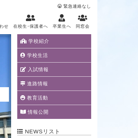
緊急連絡なし
わせ
在校生･保護者へ
卒業生へ
同窓会
学校紹介
学校生活
入試情報
進路情報
教育活動
情報公開
NEWSリスト