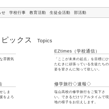
らせ
学校行事
教育活動
生徒会活動
部活動
トピックス
Topics
EZtimes（学校通信）
な雰囲気
「ここが未来の起点」を目標にひ
たむきに頑張っている生徒たちの
姿を皆さんに知って欲しい。
告
修学旅行◇速報◇
せしま
塩山高校の修学旅行をご覧下さ
援をよろ
い。できるだけリアルタイムで現
地の様子をお伝えします。